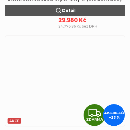
Detail
29.980 Kč
24.776,86 Kč bez DPH
ZDA
42.990 KČ
–23 %
ZDARMA
AKCE