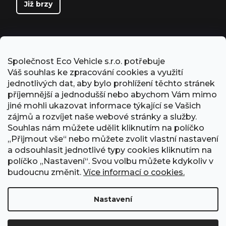
Již brzy
Společnost Eco Vehicle s.r.o. potřebuje
Váš souhlas ke zpracování cookies a využití
jednotlivých dat, aby bylo prohlížení těchto stránek
příjemnější a jednodušší nebo abychom Vám mimo
jiné mohli ukazovat informace týkající se Vašich
zájmů a rozvíjet naše webové stránky a služby.
Souhlas nám můžete udělit kliknutím na políčko
„Přijmout vše“ nebo můžete zvolit vlastní nastavení
PŘIJÍMÁME ONLINE PLATBY
a odsouhlasit jednotlivé typy cookies kliknutím na
políčko „Nastavení“. Svou volbu můžete kdykoliv v
budoucnu změnit.
Více informací o cookies.
Nastavení
Obchodní podmínky
Ochrana osobních údajů
GDPR
Formulář odstoupení od smlouvy
Kontakt