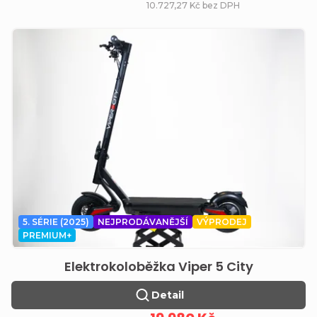
ů
10.727,27 Kč bez DPH
5. SÉRIE (2025)
NEJPRODÁVANĚJŠÍ
VÝPRODEJ
PREMIUM+
Elektrokoloběžka Viper 5 City
Detail