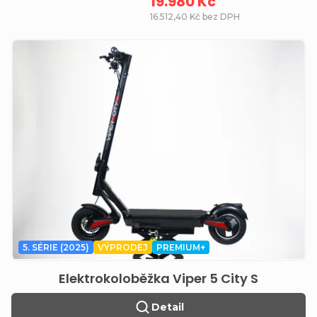
19.980 Kč
16.512,40 Kč bez DPH
5. SÉRIE (2025)
VÝPRODEJ
PREMIUM+
Elektrokoloběžka Viper 5 City S
Detail