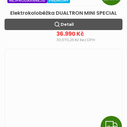
NEJPRODÁVANĚJŠÍ
PREMIUM+
Elektrokoloběžka DUALTRON MINI SPECIAL
Detail
36.990 Kč
30.570,25 Kč bez DPH
Z