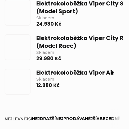
Elektrokoloběžka Viper City S
(Model Sport)
Skladem
24.980 Kč
Elektrokoloběžka Viper City R
(Model Race)
Skladem
29.980 Kč
Elektrokoloběžka Viper Air
Skladem
12.980 Kč
Ř
NEJDRAŽŠÍ
NEJPRODÁVANĚJŠÍ
ABECEDNĚ
NEJLEVNĚJŠÍ
a