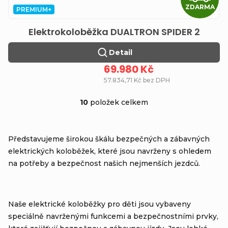
ZDARMA
PREMIUM+
Elektrokoloběžka DUALTRON SPIDER 2
Detail
69.980 Kč
57.834,71 Kč bez DPH
10
položek celkem
O
v
Představujeme širokou škálu bezpečných a zábavných
l
elektrických koloběžek, které jsou navrženy s ohledem
á
na potřeby a bezpečnost našich nejmenších jezdců.
d
a
Naše elektrické koloběžky pro děti jsou vybaveny
c
speciálně navrženými funkcemi a bezpečnostními prvky,
í