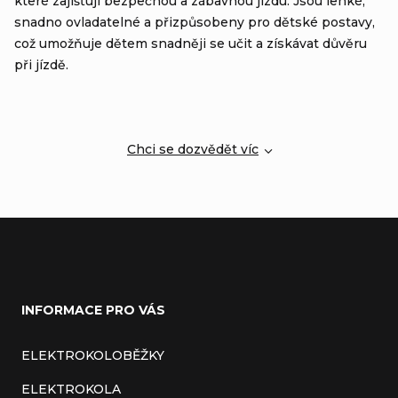
které zajišťují bezpečnou a zábavnou jízdu. Jsou lehké,
snadno ovladatelné a přizpůsobeny pro dětské postavy,
p
což umožňuje dětem snadněji se učit a získávat důvěru
r
při jízdě.
v
k
y
Chci se dozvědět víc
v
ý
p
Z
i
s
á
INFORMACE PRO VÁS
u
p
a
ELEKTROKOLOBĚŽKY
t
ELEKTROKOLA