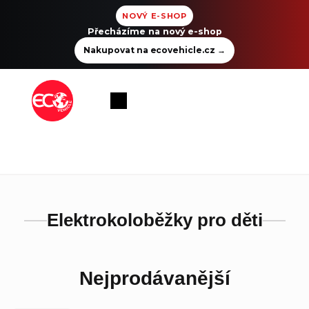
NOVÝ E-SHOP
Přecházíme na nový e-shop
Nakupovat na ecovehicle.cz
→
Přejít
na
Nákupní
obsah
košík
Elektrokoloběžky pro děti
Nejprodávanější