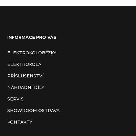
á
l
n
á
Z
k
d
o
á
a
INFORMACE PRO VÁS
v
p
c
á
a
ELEKTROKOLOBĚŽKY
í
n
t
ELEKTROKOLA
p
í
í
r
PŘÍSLUŠENSTVÍ
v
NÁHRADNÍ DÍLY
k
SERVIS
y
SHOWROOM OSTRAVA
v
KONTAKTY
ý