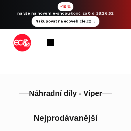
−10 %
na vše na novém e-shopu
·
končí za
0 d 18:26:52
Nakupovat na ecovehicle.cz
→
Přejít
na
Nákupní
obsah
košík
Náhradní díly - Viper
Nejprodávanější