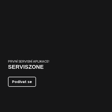
p
i
s
u
PRVNÍ SERVISNÍ APLIKACE!
SERVISZONE
Podívat se