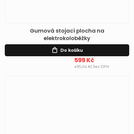
Gumová stojací plocha na
elektrokoloběžky
Do košíku
599 Kč
495,04 Kč bez DPH