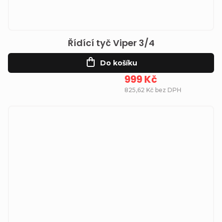
Řídící tyč Viper 3/4
Do košíku
999 Kč
825,62 Kč bez DPH