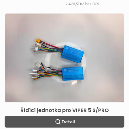
ů
2.478,51 Kč bez DPH
Řídící jednotka pro VIPER 5 S/PRO
Detail