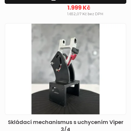
1.999 Kč
1.652,07 Kč bez DPH
Skládací mechanismus s uchycením Viper
3/4