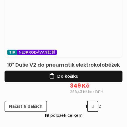
TIP
NEJPRODÁVANĚJŠÍ
10" Duše V2 do pneumatik elektrokoloběžek
Do košíku
349 Kč
288,43 Kč bez DPH
S
Načíst 6 dalších
1
2
t
O
18
položek celkem
r
v