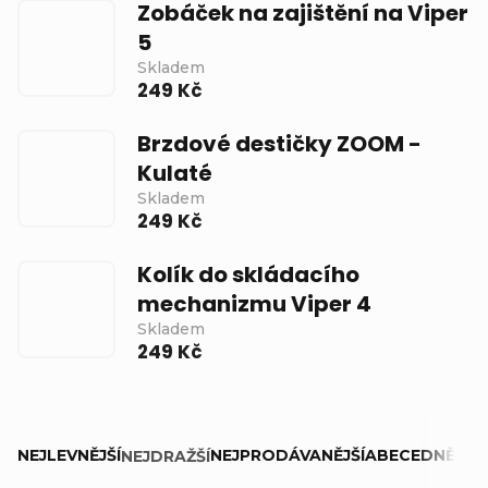
Zobáček na zajištění na Viper
5
Skladem
249 Kč
Brzdové destičky ZOOM -
Kulaté
Skladem
249 Kč
Kolík do skládacího
mechanizmu Viper 4
Skladem
249 Kč
Ř
NEJLEVNĚJŠÍ
NEJPRODÁVANĚJŠÍ
ABECEDNĚ
NEJDRAŽŠÍ
a