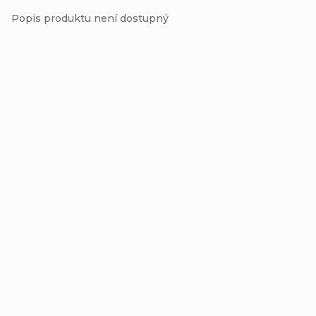
Popis produktu není dostupný
Přidat hodnocení
Buďte první, kdo napíše příspěvek k této položce.
Přidat komentář