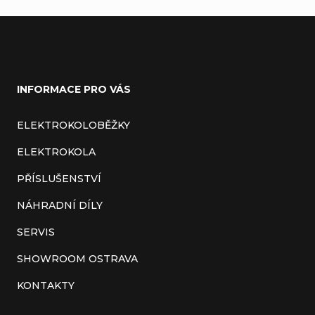
Z
á
INFORMACE PRO VÁS
p
a
ELEKTROKOLOBĚŽKY
t
ELEKTROKOLA
í
PŘÍSLUŠENSTVÍ
NÁHRADNÍ DÍLY
SERVIS
SHOWROOM OSTRAVA
KONTAKTY