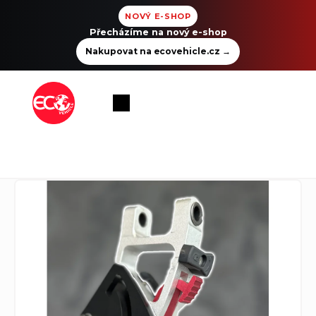
NOVÝ E-SHOP
Přecházíme na nový e-shop
Nakupovat na ecovehicle.cz
→
Přejít
na
Nákupní
obsah
košík