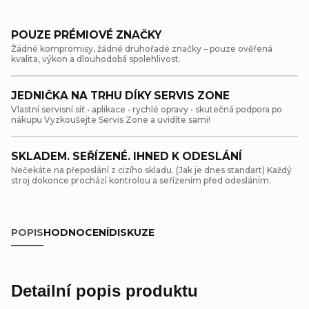
POUZE PRÉMIOVÉ ZNAČKY
Žádné kompromisy, žádné druhořadé značky – pouze ověřená
kvalita, výkon a dlouhodobá spolehlivost.
JEDNIČKA NA TRHU DÍKY SERVIS ZONE
Vlastní servisní síť • aplikace • rychlé opravy • skutečná podpora po
nákupu Vyzkoušejte Servis Zone a uvidíte sami!
SKLADEM. SEŘÍZENÉ. IHNED K ODESLÁNÍ
Nečekáte na přeposlání z cizího skladu. (Jak je dnes standart) Každý
stroj dokonce prochází kontrolou a seřízením před odesláním.
POPIS
HODNOCENÍ
DISKUZE
Detailní popis produktu