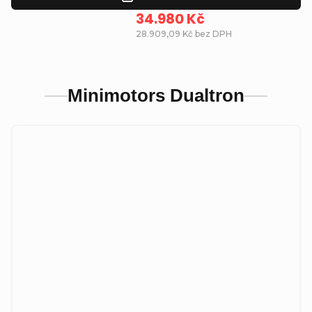
34.980 Kč
28.909,09 Kč bez DPH
Minimotors Dualtron