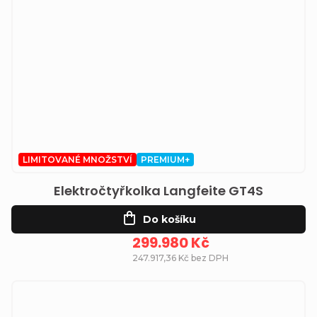
LIMITOVANÉ MNOŽSTVÍ
PREMIUM+
Elektročtyřkolka Langfeite GT4S
Do košíku
299.980 Kč
247.917,36 Kč bez DPH