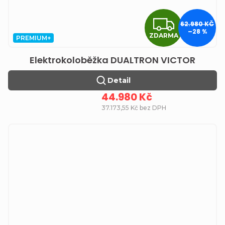
ZDA
62.980 KČ
–28 %
ZDARMA
PREMIUM+
Elektrokoloběžka DUALTRON VICTOR
Detail
44.980 Kč
37.173,55 Kč bez DPH