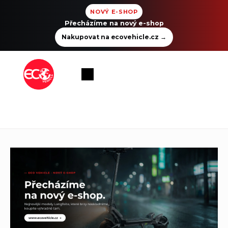
NOVÝ E-SHOP
Přecházíme na nový e-shop
Nakupovat na ecovehicle.cz
→
Přejít
na
Nákupní
obsah
košík
M
y
j
s
m