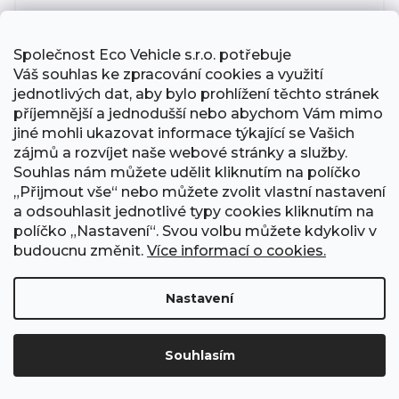
Společnost Eco Vehicle s.r.o. potřebuje
Z
Váš souhlas ke zpracování cookies a využití
jednotlivých dat, aby bylo prohlížení těchto stránek
ZDARMA
PREMIUM+
příjemnější a jednodušší nebo abychom Vám mimo
jiné mohli ukazovat informace týkající se Vašich
Elektrokoloběžka DUALTRON SPIDER 2
zájmů a rozvíjet naše webové stránky a služby.
Souhlas nám můžete udělit kliknutím na políčko
Detail
„Přijmout vše“ nebo můžete zvolit vlastní nastavení
69.980 Kč
a odsouhlasit jednotlivé typy cookies kliknutím na
57.834,71 Kč bez DPH
políčko „Nastavení“. Svou volbu můžete kdykoliv v
budoucnu změnit.
Více informací o cookies.
Nastavení
Souhlasím