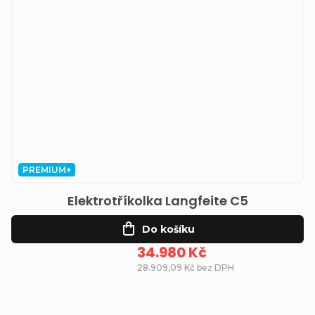
PREMIUM+
Elektrotříkolka Langfeite C5
Do košíku
34.980 Kč
28.909,09 Kč bez DPH