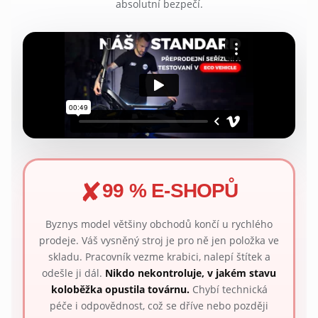
absolutní bezpečí.
✘
99 % E-SHOPŮ
Byznys model většiny obchodů končí u rychlého
prodeje. Váš vysněný stroj je pro ně jen položka ve
skladu. Pracovník vezme krabici, nalepí štítek a
odešle ji dál.
Nikdo nekontroluje, v jakém stavu
koloběžka opustila továrnu.
Chybí technická
péče i odpovědnost, což se dříve nebo později