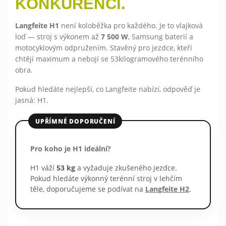
KONKURENCI.
Langfeite H1
není koloběžka pro každého. Je to vlajková
loď — stroj s výkonem až
7 500 W
, Samsung baterií a
motocyklovým odpružením. Stavěný pro jezdce, kteří
chtějí maximum a nebojí se 53kilogramového terénního
obra.
Pokud hledáte nejlepší, co Langfeite nabízí, odpověď je
jasná: H1.
UPŘÍMNÉ DOPORUČENÍ
Pro koho je H1 ideální?
H1 váží
53 kg
a vyžaduje zkušeného jezdce.
Pokud hledáte výkonný terénní stroj v lehčím
těle, doporučujeme se podívat na
Langfeite H2
.