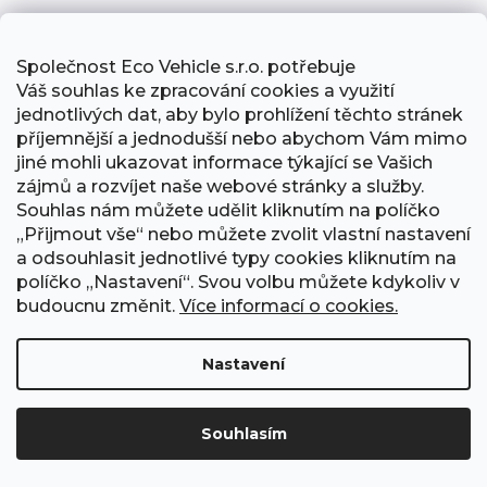
Přidat hodnocení
Společnost Eco Vehicle s.r.o. potřebuje
Váš souhlas ke zpracování cookies a využití
jednotlivých dat, aby bylo prohlížení těchto stránek
příjemnější a jednodušší nebo abychom Vám mimo
jiné mohli ukazovat informace týkající se Vašich
Buďte první, kdo napíše příspěvek k této položce.
zájmů a rozvíjet naše webové stránky a služby.
Souhlas nám můžete udělit kliknutím na políčko
Přidat komentář
„Přijmout vše“ nebo můžete zvolit vlastní nastavení
a odsouhlasit jednotlivé typy cookies kliknutím na
políčko „Nastavení“. Svou volbu můžete kdykoliv v
budoucnu změnit.
Více informací o cookies.
Nastavení
Z
Souhlasím
á
INFORMACE PRO VÁS
p