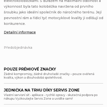
elektrokoloběžkami. S důrazem na maximální odolnost a
výkonnost byla tato koloběžka navržena od prvního
šroubku jako ideální společník do náročného terénu. Její
pevnostní rám a řídicí tyč motocyklové kvality ji odlišují od
konkurence.
Detailní informace
Předobjednávka
POUZE PRÉMIOVÉ ZNAČKY
Žádné kompromisy, žádné druhořadé značky – pouze ověřená
kvalita, výkon a dlouhodobá spolehlivost.
JEDNIČKA NA TRHU DÍKY SERVIS ZONE
Vlastní servisní síť • aplikace • rychlé opravy • skutečná podpora po
nákupu Vyzkoušejte Servis Zone a uvidíte sami!