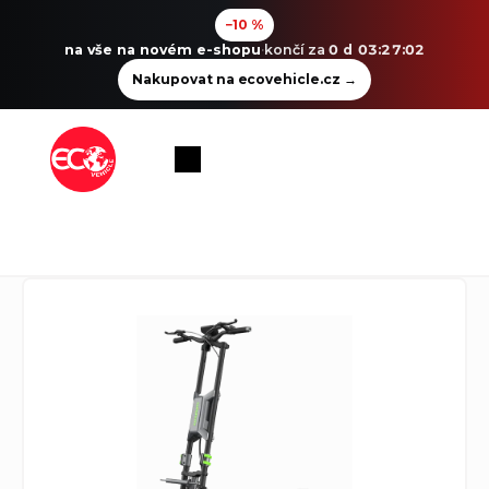
−10 %
na vše na novém e-shopu
·
končí za
0 d 03:27:01
Nakupovat na ecovehicle.cz
→
Přejít
na
Nákupní
obsah
košík