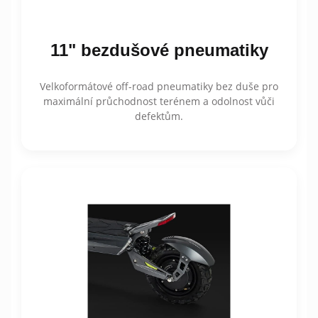
11" bezdušové pneumatiky
Velkoformátové off-road pneumatiky bez duše pro
maximální průchodnost terénem a odolnost vůči
defektům.