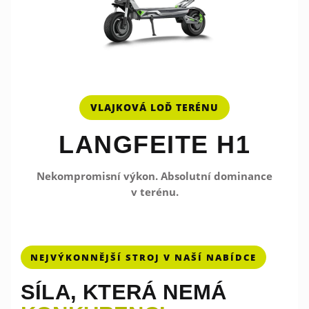
VLAJKOVÁ LOĎ TERÉNU
LANGFEITE H1
Nekompromisní výkon. Absolutní dominance
v terénu.
NEJVÝKONNĚJŠÍ STROJ V NAŠÍ NABÍDCE
SÍLA, KTERÁ NEMÁ