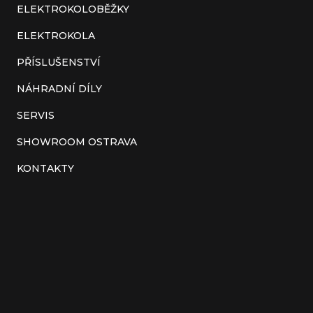
a
ELEKTROKOLOBĚŽKY
t
ELEKTROKOLA
í
PŘÍSLUŠENSTVÍ
NÁHRADNÍ DÍLY
SERVIS
SHOWROOM OSTRAVA
KONTAKTY