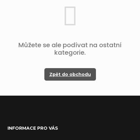
Můžete se ale podívat na ostatní
kategorie.
Zpět do obchodu
Z
á
INFORMACE PRO VÁS
p