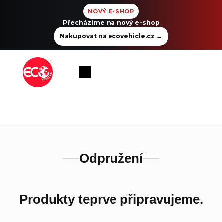
NOVÝ E-SHOP
Přecházíme na nový e-shop
Nakupovat na ecovehicle.cz
→
Přejít
na
Nákupní
obsah
košík
Odpružení
Produkty teprve připravujeme.