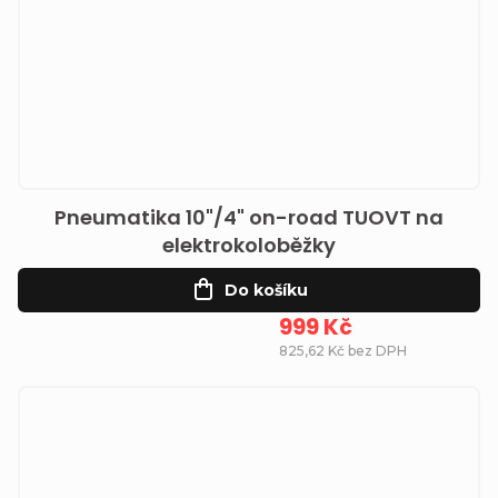
Pneumatika 10"/4" on-road TUOVT na
elektrokoloběžky
Do košíku
999 Kč
825,62 Kč bez DPH