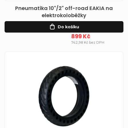
Pneumatika 10"/2" off-road EAKIA na
elektrokoloběžky
Do košíku
899 Kč
742,98 Kč bez DPH