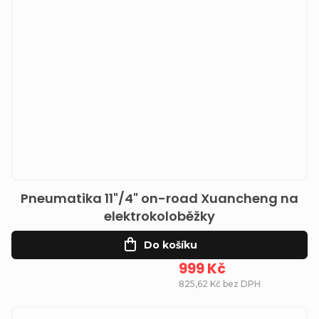
Pneumatika 11"/4" on-road Xuancheng na
elektrokoloběžky
Do košíku
999 Kč
825,62 Kč bez DPH