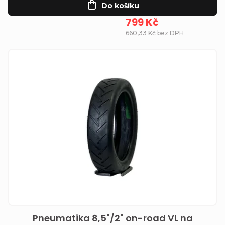
t
Do košíku
ů
799 Kč
660,33 Kč bez DPH
Pneumatika 8,5"/2" on-road VL na