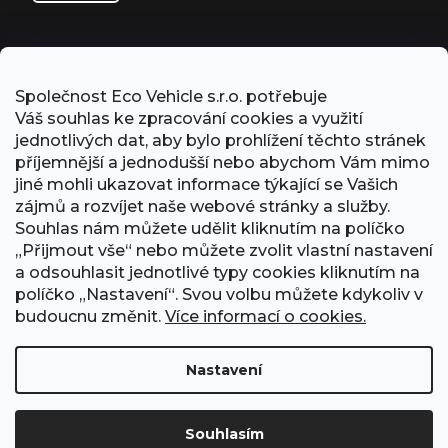
Společnost Eco Vehicle s.r.o. potřebuje
Váš souhlas ke zpracování cookies a využití
jednotlivých dat, aby bylo prohlížení těchto stránek
příjemnější a jednodušší nebo abychom Vám mimo
jiné mohli ukazovat informace týkající se Vašich
zájmů a rozvíjet naše webové stránky a služby.
Souhlas nám můžete udělit kliknutím na políčko
„Přijmout vše“ nebo můžete zvolit vlastní nastavení
PŘIJÍMÁME ONLINE PLATBY
a odsouhlasit jednotlivé typy cookies kliknutím na
políčko „Nastavení“. Svou volbu můžete kdykoliv v
budoucnu změnit.
Více informací o cookies.
Nastavení
Obchodní podmínky
Ochrana osobních údajů
GDPR
Formulář odstoupení od smlouvy
Kontakt
Souhlasím
Vytvořil Shoptet