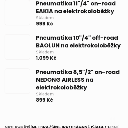
Pneumatika 11"/4" on-road
EAKIA na elektrokoloběžky
Skladem
999 Kč
Pneumatika 10"/4" off-road
BAOLUN na elektrokoloběžky
Skladem
1.099 Kč
Pneumatika 8,5"/2" on-road
NEDONG AIRLESS na
elektrokoloběžky
Skladem
899 Kč
Ř
NEJDRAŽŠÍ
NEJPRODÁVANĚJŠÍ
ABECEDNĚ
NEJLEVNĚJŠÍ