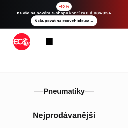
−10 %
na vše na novém e-shopu
·
končí za
0 d 08:49:53
Nakupovat na ecovehicle.cz
→
Přejít
na
Nákupní
obsah
košík
Pneumatiky
Nejprodávanější