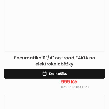
Pneumatika 11"/4" on-road EAKIA na
elektrokoloběžky
Do košíku
999 Kč
825,62 Kč bez DPH