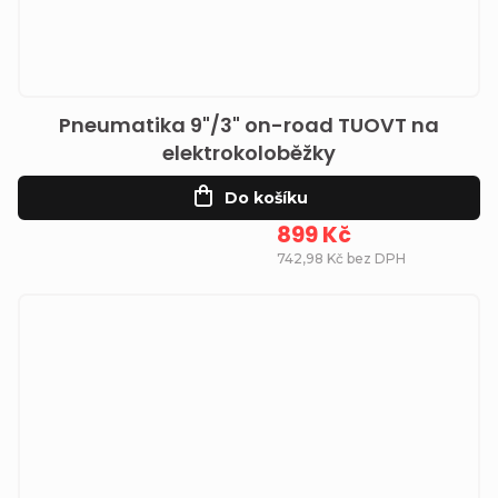
Pneumatika 9"/3" on-road TUOVT na
elektrokoloběžky
Do košíku
899 Kč
742,98 Kč bez DPH