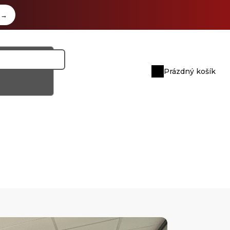
z
→
Prázdný košík
Nákupní
košík