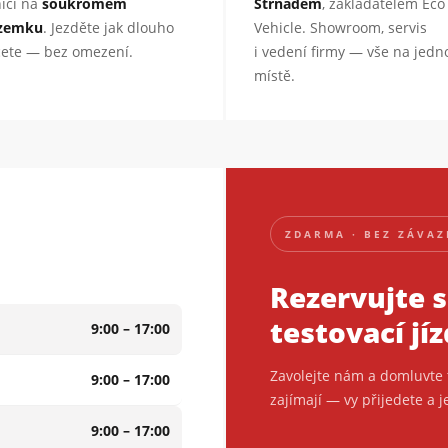
nicí na
soukromém
Strnadem
, zakladatelem Eco
zemku
. Jezděte jak dlouho
Vehicle. Showroom, servis
ete — bez omezení.
i vedení firmy — vše na jed
místě.
ZDARMA · BEZ ZÁVA
Rezervujte s
testovací jí
9:00 – 17:00
Zavolejte nám a domluvte 
9:00 – 17:00
zajímají — vy přijedete a j
9:00 – 17:00