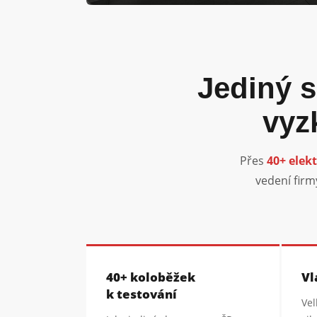
Jediný 
vyz
Přes
40+ elek
vedení firm
40+ koloběžek
Vl
k testování
Vel