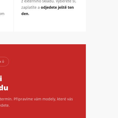
z externího skladu. Vyberete si,
zaplatíte a
odjedete ještě ten
nom
den.
ZKŮ
i
zdu
termín. Připravíme vám modely, které vás
edete.