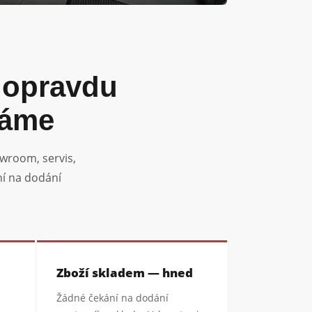
 opravdu
váme
wroom, servis,
ní na dodání
Zboží skladem — hned
Žádné čekání na dodání