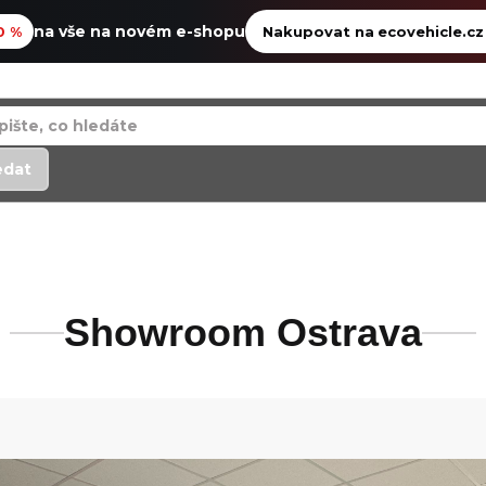
na vše na novém e-shopu
0 %
Nakupovat na ecovehicle.c
edat
Showroom Ostrava