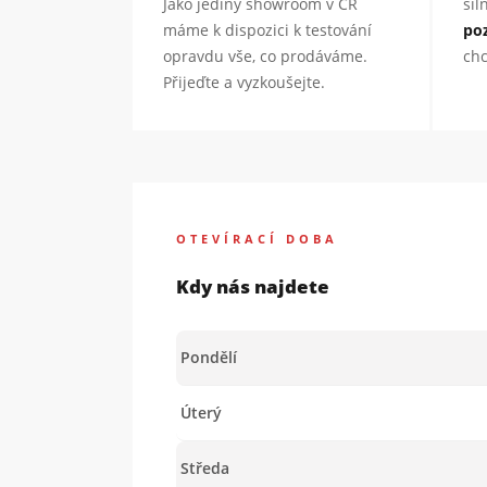
Jako jediný showroom v ČR
sil
máme k dispozici k testování
po
opravdu vše, co prodáváme.
chc
Přijeďte a vyzkoušejte.
OTEVÍRACÍ DOBA
Kdy nás najdete
Pondělí
Úterý
Středa