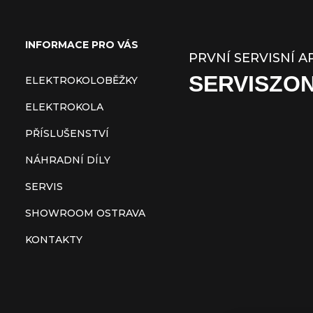
Z
á
INFORMACE PRO VÁS
PRVNÍ SERVISNÍ A
p
SERVISZO
ELEKTROKOLOBĚŽKY
a
ELEKTROKOLA
t
PŘÍSLUŠENSTVÍ
NÁHRADNÍ DÍLY
í
SERVIS
SHOWROOM OSTRAVA
KONTAKTY