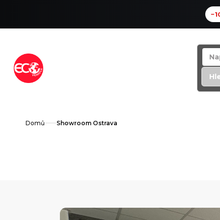
−1
Přejít
na
obsah
Hl
Domů
Showroom Ostrava