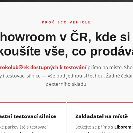
PROČ ECO VEHICLE
showroom v ČR, kde si
koušíte vše, co prodá
trokoloběžek dostupných k testování
přímo na místě. Sho
y i testovací silnice — vše pod jednou střechou. Žádné čeká
z externího skladu.
astní testovací silnice
Zakladatel na místě
ké parkoviště s testovací
Setkejte se přímo s
Liborem