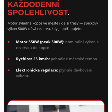
KAŽDODENNÍ
SPOLEHLIVOST
.
Motor zvládne kopce ve městě i delší trasy — špičkový
výkon 500W dává rezervu, kdy ji potřebujete.
Motor 350W (peak 500W):
nominální výkon s
rezervou do kopce
Rychlost 25 km/h:
pohodlné městské tempo
Elektronická regulace:
plynulé dávkování
výkonu