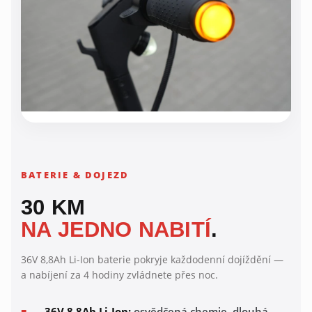
BATERIE & DOJEZD
30 KM
NA JEDNO NABITÍ
.
36V 8,8Ah Li-Ion baterie pokryje každodenní dojíždění —
a nabíjení za 4 hodiny zvládnete přes noc.
36V 8,8Ah Li-Ion:
osvědčená chemie, dlouhá