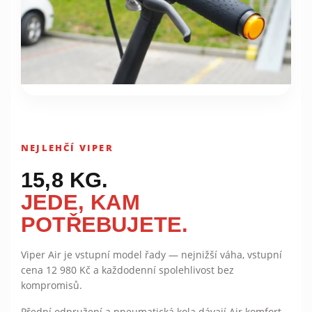
NEJLEHČÍ VIPER
15,8 KG.
JEDE, KAM
POTŘEBUJETE.
Viper Air je vstupní model řady — nejnižší váha, vstupní
cena 12 980 Kč a každodenní spolehlivost bez
kompromisů.
Přední odpružení a pneumatická kola dávají Air komfort,