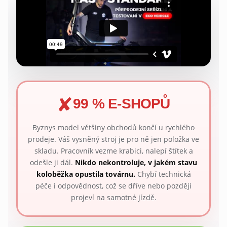
✘
99 % E-SHOPŮ
Byznys model většiny obchodů končí u rychlého
prodeje. Váš vysněný stroj je pro ně jen položka ve
skladu. Pracovník vezme krabici, nalepí štítek a
odešle ji dál.
Nikdo nekontroluje, v jakém stavu
koloběžka opustila továrnu.
Chybí technická
péče i odpovědnost, což se dříve nebo později
projeví na samotné jízdě.