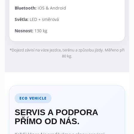
Bluetooth:
iOS & Android
Světla:
LED + směrová
Nosnost:
130 kg
*Dojezd závisí na váze jezdce, terénu a způsobu jízdy. Měřeno při
80 kg.
ECO VEHICLE
SERVIS A PODPORA
PŘÍMO OD NÁS.