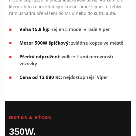
který v této cenové kategorii není samozřejmostí. Lehký
rám usnadní přenášení do MHD nebo do kufru auta.
Váha 15,8 kg:
nejlehčí model v řadě Viper
Motor 500W špičkový:
zvládne kopce ve městě
Přední odpružení:
vidlice tlumí nerovnosti
vozovky
Cena od 12 980 Kč:
nejdostupnější Viper
MOTOR & VÝKON
350W.