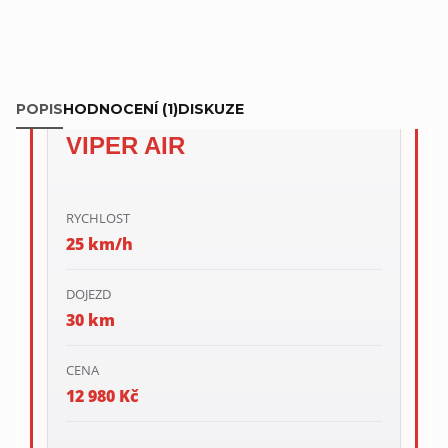
VIPERA
Právě se díváte na
Viper Air
.
VIPER AIR
RYCHLOST
25 km/h
DOJEZD
30 km
CENA
12 980 Kč