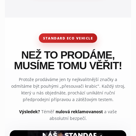
STANDARD ECO VEHICLE
NEŽ TO PRODÁME,
MUSÍME TOMU VĚŘIT!
Protože prodáváme jen ty nejkvalitnější značky a
odmítáme být pouhými „přesouvači krabic". Každý stroj,
který u nás objednáte, prochází unikátní ruční
předprodejní přípravou a zátěžovým testem.
Výsledek?
Téměř
nulová reklamovanost
a vaše
absolutní bezpečí.