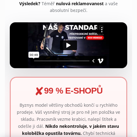
Výsledek?
Téměř
nulová reklamovanost
a vaše
absolutní bezpečí.
✘
99 % E-SHOPŮ
Byznys model většiny obchodů končí u rychlého
prodeje. Váš vysněný stroj je pro ně jen položka ve
skladu. Pracovník vezme krabici, nalepí štítek a
odešle ji dál.
Nikdo nekontroluje, v jakém stavu
koloběžka opustila továrnu.
Chybí technická