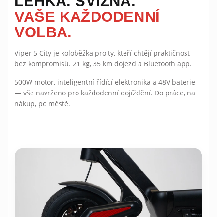
LEHKÁ. SVIŽNÁ.
VAŠE KAŽDODENNÍ
VOLBA.
Viper 5 City je koloběžka pro ty, kteří chtějí praktičnost
bez kompromisů. 21 kg, 35 km dojezd a Bluetooth app.
500W motor, inteligentní řídící elektronika a 48V baterie
— vše navrženo pro každodenní dojíždění. Do práce, na
nákup, po městě.