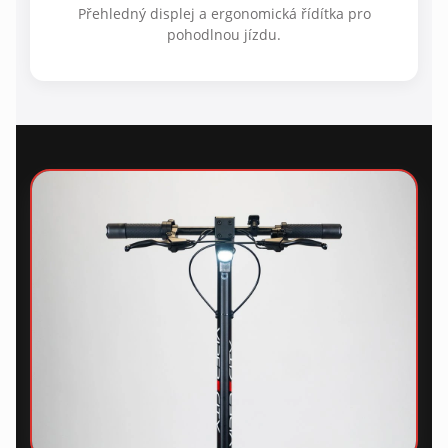
Přehledný displej a ergonomická řídítka pro
pohodlnou jízdu.