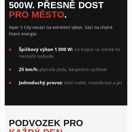
500W. PŘESNĚ DOST
PRO MĚSTO
.
Viper 5 City nesází na extrémní výkon. Sází na chytré
řízení energie.
Špičkový výkon 1 000 W:
na kopce ve městě to
nestačit nebude
25 km/h:
plynulá jízda, bezpečná rychlost
Jednoduchý provoz:
stačí nabít, nasednout a jet
PODVOZEK PRO