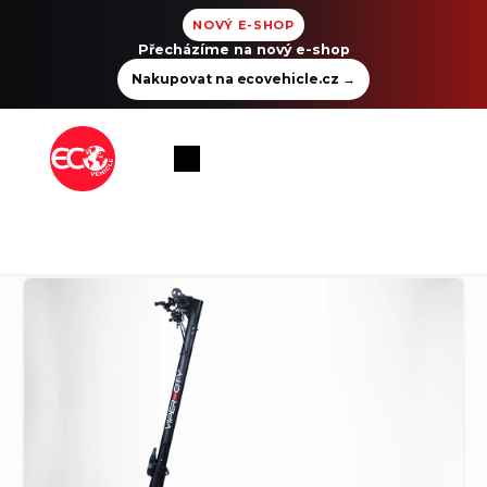
NOVÝ E-SHOP
Přecházíme na nový e-shop
Nakupovat na ecovehicle.cz
→
Přejít
na
Nákupní
obsah
košík