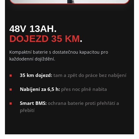
48V 13AH.
DOJEZD 35 KM
.
Kompaktní baterie s dostatečnou kapacitou pro
každodenní dojíždění.
35 km dojezd:
tam a zpět do práce bez nabíjení
Nabíjení za 6,5 h:
přes noc plně nabita
Smart BMS:
ochrana baterie proti přehřátí a
přebití