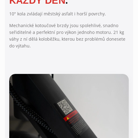
KAŽDÝ DEN
.
10" kola zvládají městský asfalt i horší povrchy.
Mechanické kotoučové brzdy jsou spolehlivé, snadno
seřiditelné a perfektní pro výkon jednoho motoru. 21 kg
váhy z ní dělá koloběžku, kterou bez problémů donesete
do výtahu.