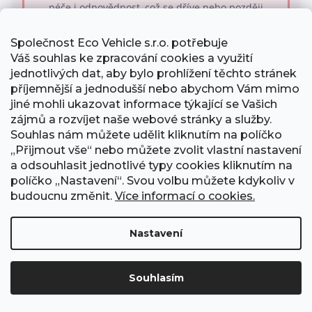
péče i odpovědnost, což se dříve nebo později
projeví na samotné jízdě.
Společnost Eco Vehicle s.r.o. potřebuje
Váš souhlas ke zpracování cookies a využití
jednotlivých dat, aby bylo prohlížení těchto stránek
✔
příjemnější a jednodušší nebo abychom Vám mimo
NÁŠ PŘÍSTUP
jiné mohli ukazovat informace týkající se Vašich
zájmů a rozvíjet naše webové stránky a služby.
Jdeme úplně opačnou cestou. Sami na těchto
Souhlas nám můžete udělit kliknutím na políčko
strojích denně jezdíme, takže přesně víme, jak
„Přijmout vše“ nebo můžete zvolit vlastní nastavení
zásadní je spolehlivost.
Každou koloběžku před
a odsouhlasit jednotlivé typy cookies kliknutím na
odesláním precizně ladíme a testujeme s
políčko „Nastavení“. Svou volbu můžete kdykoliv v
maximální pečlivostí, jako by byla naše vlastní.
budoucnu změnit.
Více informací o cookies.
Vaše bezpečnost a špičkový zážitek z jízdy nejsou
jen prázdná slova, ale náš závazek.
Nastavení
Souhlasím