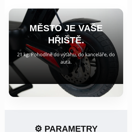
MĚSTO JE VAŠE
HŘIŠTĚ.
21 kg. Pohodlně do výtahu, do kanceláře, do
auta.
⚙️ PARAMETRY