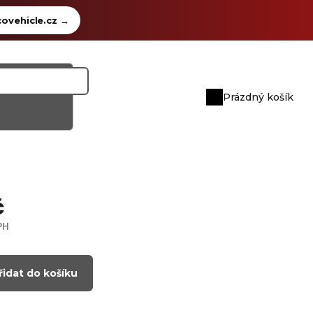
ovehicle.cz
→
Prázdný košík
Nákupní
košík
č
PH
řidat do košíku