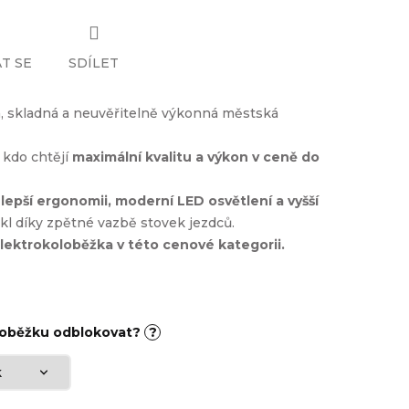
T SE
SDÍLET
, skladná a neuvěřitelně výkonná městská
, kdo chtějí
maximální kvalitu a výkon v ceně do
í
lepší ergonomii, moderní LED osvětlení a vyšší
nikl díky zpětné vazbě stovek jezdců.
lektrokoloběžka v této cenové kategorii.
loběžku odblokovat?
?