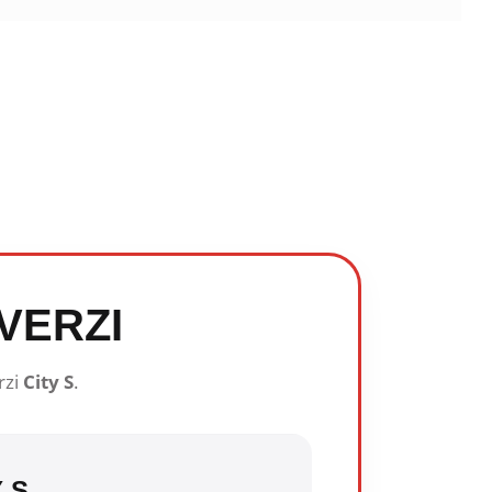
VERZI
rzi
City S
.
Y S