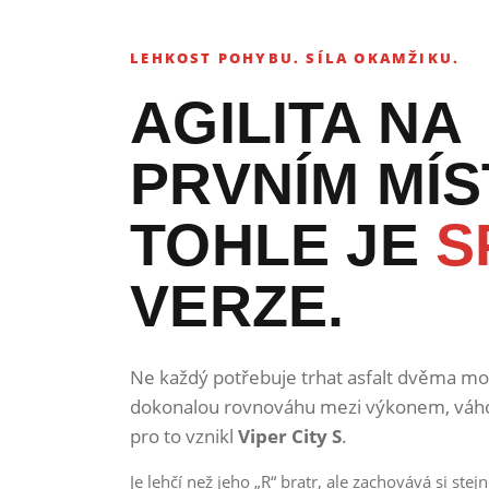
LEHKOST POHYBU. SÍLA OKAMŽIKU.
AGILITA NA
PRVNÍM MÍS
TOHLE JE
S
VERZE.
Ne každý potřebuje trhat asfalt dvěma m
dokonalou rovnováhu mezi výkonem, váh
pro to vznikl
Viper City S
.
Je lehčí než jeho „R“ bratr, ale zachovává si s