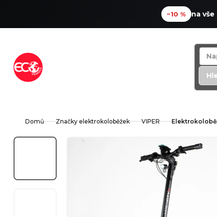
na vše
−10 %
Přejít
na
obsah
Hl
Domů
Značky elektrokoloběžek
VIPER
Elektrokoloběž