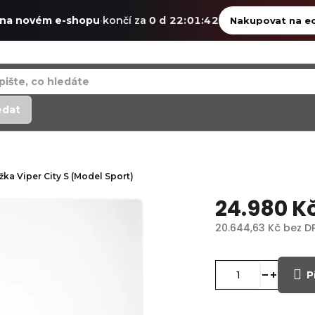
 na novém e-shopu
·
končí za
0 d 22:01:41
Nakupovat na ec
edat
ka Viper City S (Model Sport)
24.980 K
20.644,63 Kč
bez D
Měrná
cena:
P