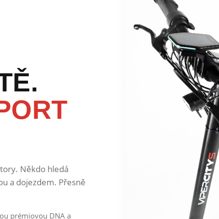
TĚ.
PORT
otory. Někdo hledá
ou a dojezdem. Přesně
tejnou prémiovou DNA a