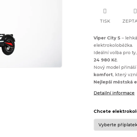
TISK
ZEPTA
Viper City S
– lehká
elektrokoloběžka.
Ideální volba pro ty
24 980 Kč
.
Nový model přináš
komfort
, který vz
Nejlepší městská e
Detailní informace
Chcete elektroko