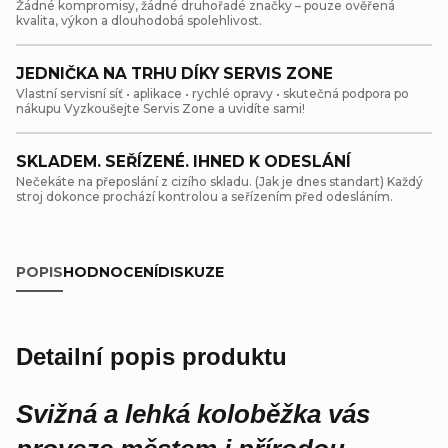
Žádné kompromisy, žádné druhořadé značky – pouze ověřená
kvalita, výkon a dlouhodobá spolehlivost.
JEDNIČKA NA TRHU DÍKY SERVIS ZONE
Vlastní servisní síť • aplikace • rychlé opravy • skutečná podpora po
nákupu Vyzkoušejte Servis Zone a uvidíte sami!
SKLADEM. SEŘÍZENÉ. IHNED K ODESLÁNÍ
Nečekáte na přeposlání z cizího skladu. (Jak je dnes standart) Každý
stroj dokonce prochází kontrolou a seřízením před odesláním.
POPIS
HODNOCENÍ
DISKUZE
Detailní popis produktu
Svižná a lehká koloběžka vás