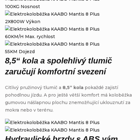
100KG
Nosnost
2X800W
Výkon
60KM/H
Max. rychlost
55KM
Dojezd
8,5“ kola a spolehlivý tlumič
zaručují komfortní svezení
Citlivý pružinový tlumič a
8,5“ kola
pokaždé zajistí
pohodlnou jízdu. A pro ještě větší komfort má koloběžka
gumovou nášlapnou plochu znemožňující uklouznutí za
mokra nebo v terénu.
Hydraulické brzdy s ABS vám