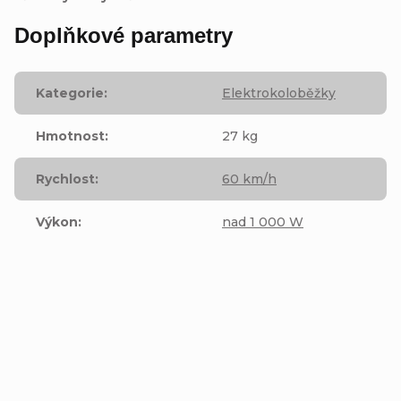
Doplňkové parametry
Kategorie
:
Elektrokoloběžky
Hmotnost
:
27 kg
Rychlost
:
60 km/h
Výkon
:
nad 1 000 W
Přidat hodnocení