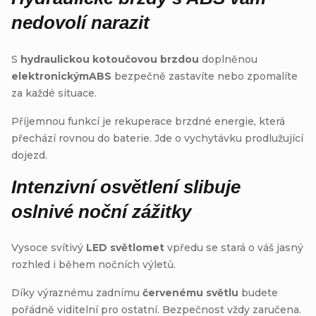
nedovolí narazit
S
hydraulickou kotoučovou brzdou
doplněnou
elektronickým
ABS
bezpečně zastavíte nebo zpomalíte
za každé situace.
Příjemnou funkcí je rekuperace brzdné energie, která
přechází rovnou do baterie. Jde o vychytávku prodlužující
dojezd.
Intenzivní osvětlení slibuje
oslnivé noční zážitky
Vysoce svítivý
LED světlomet
vpředu se stará o váš jasný
rozhled i během nočních výletů.
Díky výraznému zadnímu
červenému světlu
budete
pořádně viditelní pro ostatní. Bezpečnost vždy zaručena.