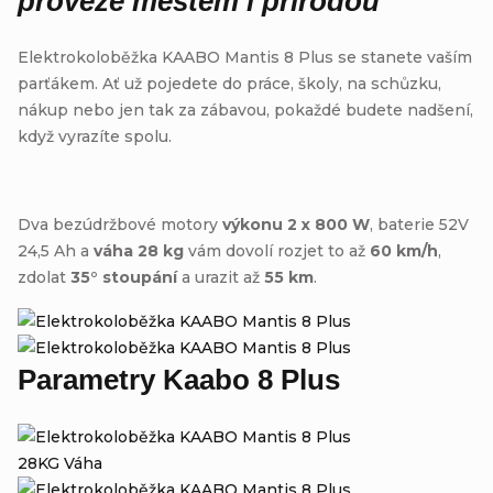
proveze městem i přírodou
Elektrokoloběžka KAABO Mantis 8 Plus se stanete vaším
parťákem. Ať už pojedete do práce, školy, na schůzku,
nákup nebo jen tak za zábavou, pokaždé budete nadšení,
když vyrazíte spolu.
Dva bezúdržbové motory
výkonu 2 x 800 W
, baterie 52V
24,5 Ah a
váha 28 kg
vám dovolí rozjet to až
60 km/h
,
zdolat
35° stoupání
a urazit až
55 km
.
Parametry Kaabo 8 Plus
28KG
Váha