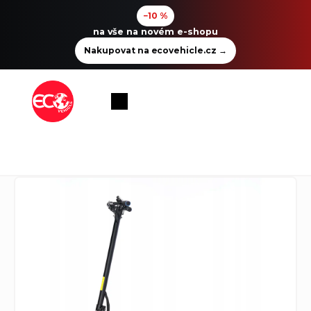
−10 %
na vše na novém e-shopu
Nakupovat na ecovehicle.cz
→
Přejít
na
Nákupní
obsah
košík