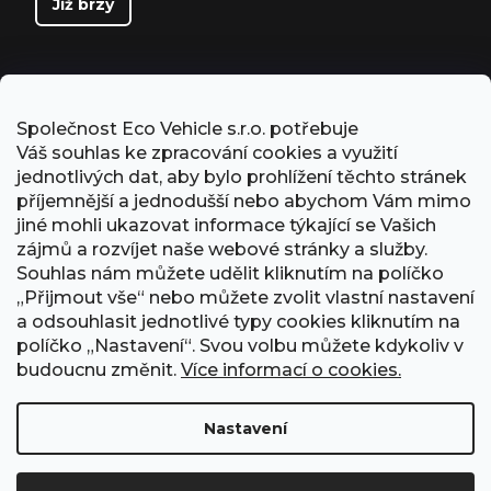
Již brzy
Společnost Eco Vehicle s.r.o. potřebuje
Váš souhlas ke zpracování cookies a využití
jednotlivých dat, aby bylo prohlížení těchto stránek
příjemnější a jednodušší nebo abychom Vám mimo
jiné mohli ukazovat informace týkající se Vašich
zájmů a rozvíjet naše webové stránky a služby.
Souhlas nám můžete udělit kliknutím na políčko
„Přijmout vše“ nebo můžete zvolit vlastní nastavení
PŘIJÍMÁME ONLINE PLATBY
a odsouhlasit jednotlivé typy cookies kliknutím na
políčko „Nastavení“. Svou volbu můžete kdykoliv v
budoucnu změnit.
Více informací o cookies.
Nastavení
Obchodní podmínky
Ochrana osobních údajů
GDPR
Formulář odstoupení od smlouvy
Kontakt