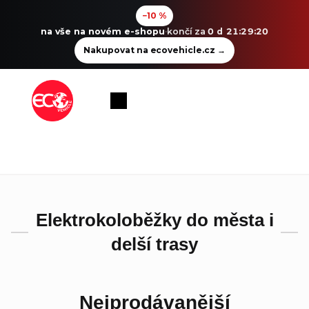
−10 %
na vše na novém e-shopu
·
končí za
0 d 21:29:20
Nakupovat na ecovehicle.cz
→
Přejít
na
Nákupní
obsah
košík
Elektrokoloběžky do města i
delší trasy
Nejprodávanější