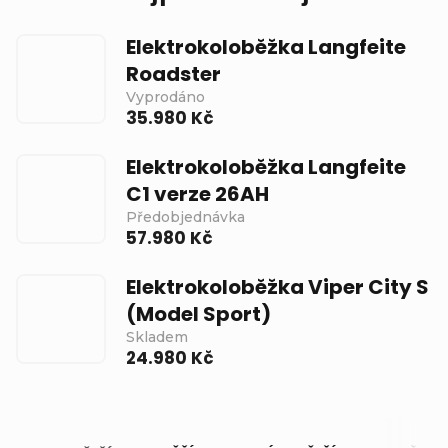
Elektrokoloběžka Langfeite
Roadster
Vyprodáno
35.980 Kč
Elektrokoloběžka Langfeite
C1 verze 26AH
Předobjednávka
57.980 Kč
Elektrokoloběžka Viper City S
(Model Sport)
Skladem
24.980 Kč
Ř