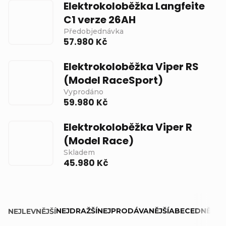
Elektrokoloběžka Langfeite
C1 verze 26AH
Předobjednávka
57.980 Kč
Elektrokoloběžka Viper RS
(Model RaceSport)
Vyprodáno
59.980 Kč
Elektrokoloběžka Viper R
(Model Race)
Skladem
45.980 Kč
Ř
NEJDRAŽŠÍ
NEJPRODÁVANĚJŠÍ
ABECEDNĚ
NEJLEVNĚJŠÍ
a