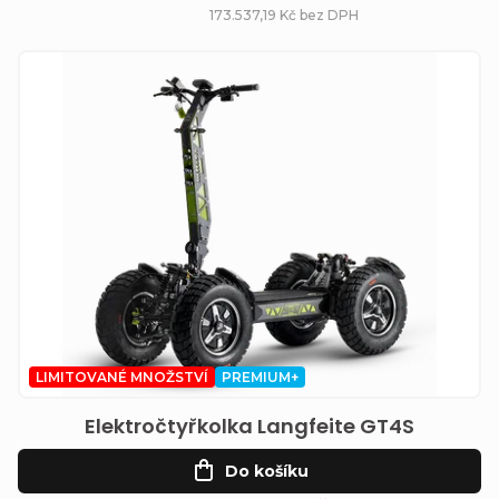
ů
173.537,19 Kč bez DPH
LIMITOVANÉ MNOŽSTVÍ
PREMIUM+
Elektročtyřkolka Langfeite GT4S
Do košíku