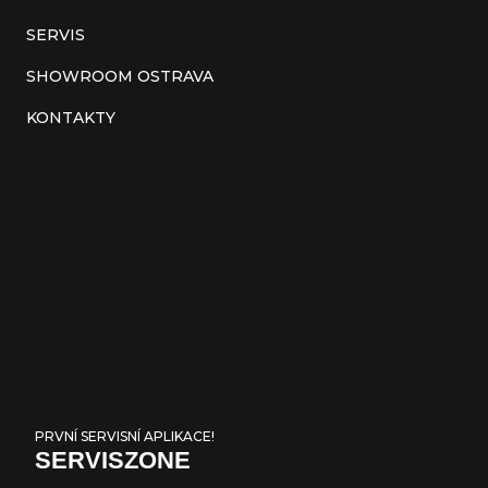
k
SERVIS
y
SHOWROOM OSTRAVA
v
KONTAKTY
ý
p
i
s
u
PRVNÍ SERVISNÍ APLIKACE!
SERVISZONE