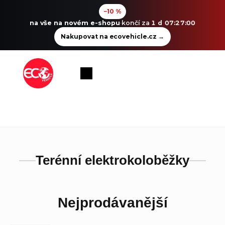
−10 %
na vše na novém e-shopu
·
končí za
1 d 07:27:00
Nakupovat na ecovehicle.cz
→
Přejít
na
Nákupní
obsah
košík
Terénní elektrokoloběžky
Nejprodávanější