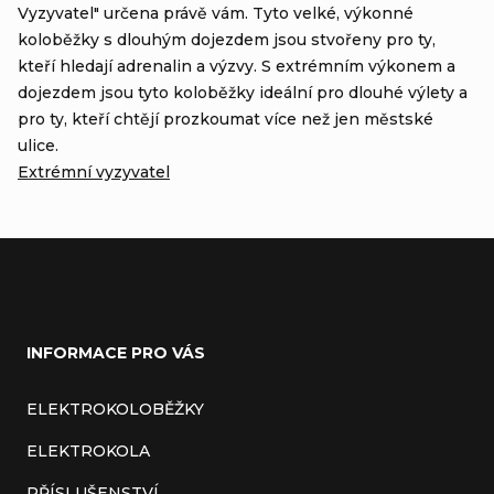
Vyzyvatel" určena právě vám. Tyto velké, výkonné
koloběžky s dlouhým dojezdem jsou stvořeny pro ty,
kteří hledají adrenalin a výzvy. S extrémním výkonem a
dojezdem jsou tyto koloběžky ideální pro dlouhé výlety a
pro ty, kteří chtějí prozkoumat více než jen městské
ulice.
Extrémní vyzyvatel
Z
á
INFORMACE PRO VÁS
p
a
ELEKTROKOLOBĚŽKY
t
ELEKTROKOLA
í
PŘÍSLUŠENSTVÍ