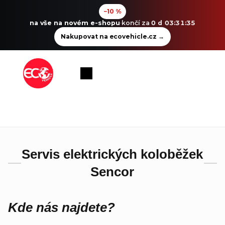
−10 %
na vše na novém e-shopu
·
končí za
0 d 03:31:35
Nakupovat na ecovehicle.cz
→
Přejít
na
Nákupní
obsah
košík
Servis elektrických koloběžek
Sencor
Kde nás najdete?