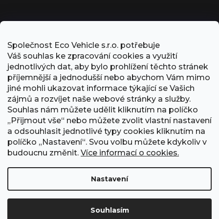
Společnost Eco Vehicle s.r.o. potřebuje
Váš souhlas ke zpracování cookies a využití
jednotlivých dat, aby bylo prohlížení těchto stránek
příjemnější a jednodušší nebo abychom Vám mimo
jiné mohli ukazovat informace týkající se Vašich
zájmů a rozvíjet naše webové stránky a služby.
Souhlas nám můžete udělit kliknutím na políčko
„Přijmout vše“ nebo můžete zvolit vlastní nastavení
PŘIJÍMÁME ONLINE PLATBY
a odsouhlasit jednotlivé typy cookies kliknutím na
políčko „Nastavení“. Svou volbu můžete kdykoliv v
budoucnu změnit.
Více informací o cookies.
Nastavení
Obchodní podmínky
Ochrana osobních údajů
GDPR
Formulář odstoupení od smlouvy
Kontakt
Souhlasím
Vytvořil Shoptet