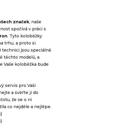
 všech značek
, naše
nost spočívá v práci s
ro
n
. Tyto koloběžky
a trhu, a proto si
ši technici jsou speciálně
bě těchto modelů, a
že Vaše koloběžka bude
ý servis pro Vaši
ejte a svěřte ji do
totu, že se o ni
ila co nejdéle a nejlépe.