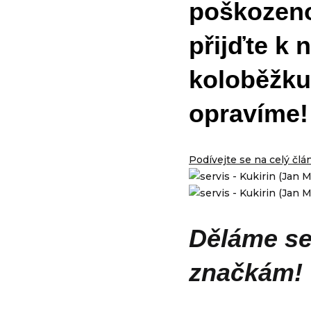
poškozen
přijďte k 
koloběžk
opravíme!
Podívejte se na celý člá
Děláme se
značkám!