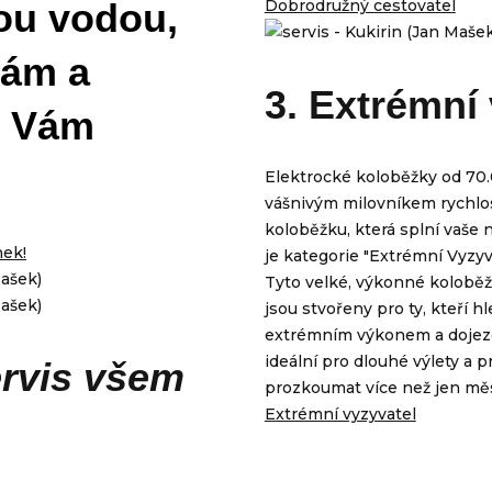
ou vodou,
Dobrodružný cestovatel
nám a
3. Extrémní
u Vám
Elektrocké koloběžky od 70
vášnivým milovníkem rychlos
koloběžku, která splní vaše 
nek!
je kategorie "Extrémní Vyzyv
Tyto velké, výkonné kolobě
jsou stvořeny pro ty, kteří hl
extrémním výkonem a dojezd
ideální pro dlouhé výlety a pr
rvis všem
prozkoumat více než jen měs
Extrémní vyzyvatel