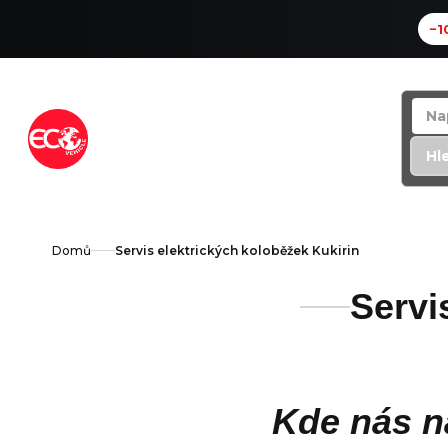
−1
Přejít
na
obsah
Hl
Domů
Servis elektrických koloběžek Kukirin
Servi
Kde nás n