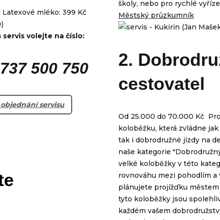
školy, nebo pro rychlé vyříz
 Latexové mléko: 399 Kč
Městský průzkumník
)
servis volejte na číslo:
2. Dobrodr
 737 500 750
cestovatel
 objednání servisu
Od 25.000 do 70.000 Kč Pro t
koloběžku, která zvládne jak
tak i dobrodružné jízdy na del
naše kategorie "Dobrodružný
velké koloběžky v této katego
te
rovnováhu mezi pohodlím a 
plánujete projížďku městem 
tyto koloběžky jsou spolehl
každém vašem dobrodružství