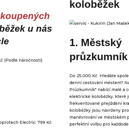
koloběžek
koupených
oběžek u nás
le
1. Městský
průzkumník
č (Podle náročnosti)
Do 25.000 Kč Hledáte spole
denní cestování městem? Na
Průzkumník" nabízí malé a 
elektrické koloběžky, které j
frekventované přejíždění kra
koloběžky jsou navrženy pro
manévrování ve městském pro
protech Electric: 799 Kč
perfektní volbu pro každoden