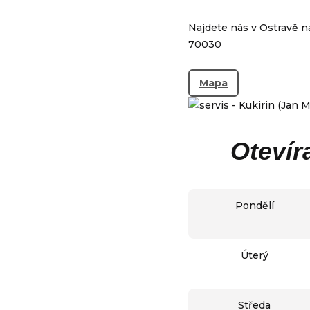
Najdete nás v Ostravě na
70030
Mapa
Otevír
Pondělí
Úterý
Středa