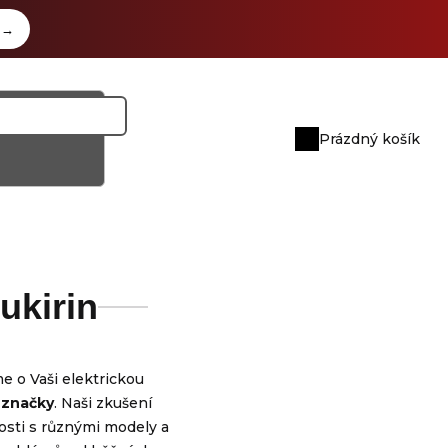
z
→
Prázdný košík
Nákupní
košík
ukirin
e o Vaši elektrickou
 značky
. Naši zkušení
osti s různými modely a