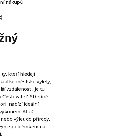
ení nákupů.
užný
y, kteří hledají
 krátké městské výlety,
ší vzdálenosti, je tu
 Cestovatel". Středně
rii nabízí ideální
výkonem. Ať už
nebo výlet do přírody,
ivým společníkem na
.