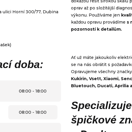
dokážou řešit širokou škálu
oprav až po složitější diagno
 ulici Horní 300/77, Dubina
výkonu. Používáme jen
kvali
každou opravu provádíme
s 
pozorností k detailům.
Ať už máte jakoukoliv elekt
ací doba:
se na nás obrátit s požadavk
Opravujeme všechny značky
Kukirin, Vsett, Xiaomi, Senc
Bluetouch, Ducati, Aprilia 
08:00 - 18:00
Specializuj
08:00 - 18:00
špičkové zn