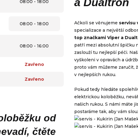
a Dualtron
08:00 - 18:00
Ačkoli se věnujeme
servisu
08:00 - 18:00
specializace a největší odbor
top značkami Viper a Dualt
patří mezi absolutní špičku n
08:00 - 16:00
zaslouží tu nejlepší péči. Na
vyškoleni v opravách a údrž
Zavřeno
proto vám můžeme zaručit, 
v nejlepších rukou.
Zavřeno
Pokud tedy hledáte spolehliv
elektrickou koloběžku, neváh
našich rukou. S námi máte jis
postaráme tak, aby vám slouž
oloběžku od
evadí, čtěte