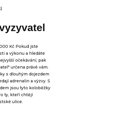
 vyzyvatel
.000 Kč Pokud jste
ti a výkonu a hledáte
nejvyšší očekávání, pak
atel" určena právě vám.
žky s dlouhým dojezdem
edají adrenalin a výzvy. S
em jsou tyto koloběžky
o ty, kteří chtějí
tské ulice.