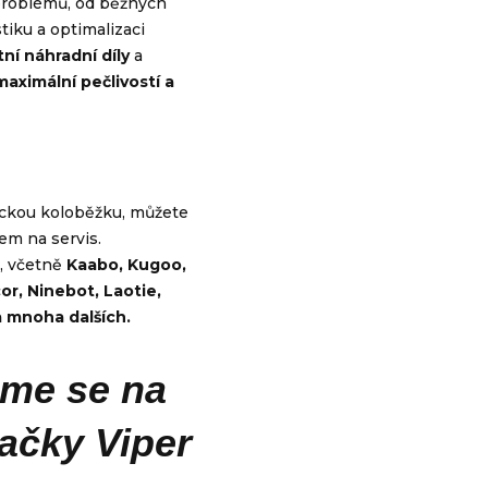
 problémů, od běžných
stiku a optimalizaci
tní náhradní díly
a
maximální pečlivostí a
rickou koloběžku, můžete
em na servis.
, včetně
Kaabo, Kugoo,
or, Ninebot, Laotie,
a mnoha dalších.
eme se na
ačky Viper