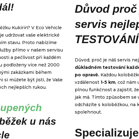
dál!
Důvod proč 
servis nejle
ěžku Kukirin? V Eco Vehicle
je udržovat vaše elektrické
TESTOVÁNÍ
ním stavu. Proto nabízíme
služby přímo v našem servisu
osti a pečlivost při každém
Důvod, proč je náš servis nej
ou podloženy více než 2000
důkladném testování každé
nými zakázkami během
po opravě.
Každou koloběžk
i si můžete být jisti, že Vaše
vzdálenost
1-5 km
, což nám 
ěch nejlepších rukou.
plnou funkčnost a zajistit, ž
jak má. Tímto způsobem se u
odcházíte s koloběžkou, na 
oupených
spolehnout.
oběžek u nás
Specializuj
le