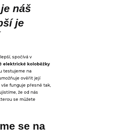
je náš
pší je
lepší, spočívá v
 elektrické koloběžky
u testujeme na
umožňuje ověřit její
e vše funguje přesně tak,
jistíme, že od nás
kterou se můžete
eme se na