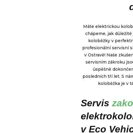
Máte elektrickou kolob
chápeme, jak důležité 
koloběžky v perfekt
profesionální servisní 
v Ostravě! Naše zkušen
servisním zákroku js
úspěšně dokonče
posledních tří let. S nám
koloběžka je v t
Servis
zak
elektrokol
v Eco Vehic