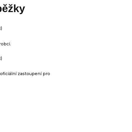
běžky
obci.
oficiální zastoupení pro
h