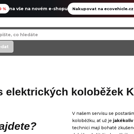
na vše na novém e-shopu
0 %
Nakupovat na ecovehicle.c
edat
s elektrických koloběžek K
V našem servisu se postarám
koloběžku, ať už je
jakékoliv
ajdete?
technici mají bohaté zkušen