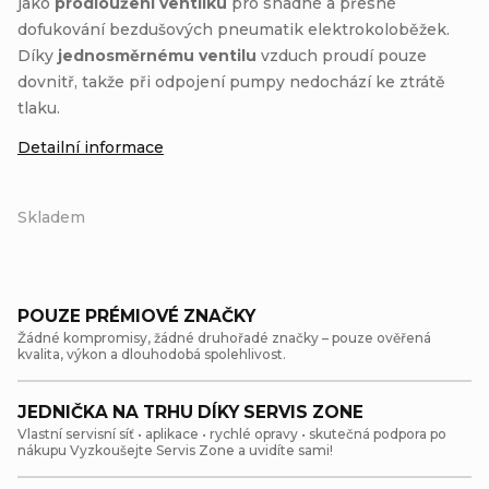
jako
prodloužení ventilku
pro snadné a přesné
dofukování bezdušových pneumatik elektrokoloběžek.
Díky
jednosměrnému ventilu
vzduch proudí pouze
dovnitř, takže při odpojení pumpy nedochází ke ztrátě
tlaku.
Detailní informace
Skladem
POUZE PRÉMIOVÉ ZNAČKY
Žádné kompromisy, žádné druhořadé značky – pouze ověřená
kvalita, výkon a dlouhodobá spolehlivost.
JEDNIČKA NA TRHU DÍKY SERVIS ZONE
Vlastní servisní síť • aplikace • rychlé opravy • skutečná podpora po
nákupu Vyzkoušejte Servis Zone a uvidíte sami!