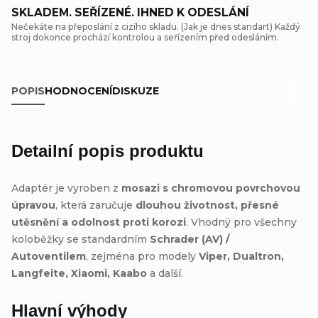
SKLADEM. SEŘÍZENÉ. IHNED K ODESLÁNÍ
Nečekáte na přeposlání z cizího skladu. (Jak je dnes standart) Každý
stroj dokonce prochází kontrolou a seřízením před odesláním.
POPIS
HODNOCENÍ
DISKUZE
Detailní popis produktu
Adaptér je vyroben z
mosazi s chromovou povrchovou
úpravou
, která zaručuje
dlouhou životnost, přesné
utěsnění a odolnost proti korozi
. Vhodný pro všechny
koloběžky se standardním
Schrader (AV) /
Autoventilem
, zejména pro modely
Viper, Dualtron,
Langfeite, Xiaomi, Kaabo
a další.
Hlavní výhody