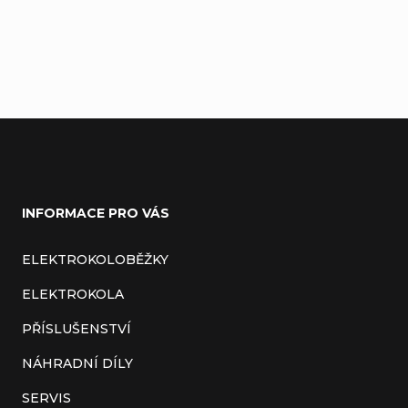
Přidat komentář
Z
á
INFORMACE PRO VÁS
p
a
ELEKTROKOLOBĚŽKY
t
ELEKTROKOLA
í
PŘÍSLUŠENSTVÍ
NÁHRADNÍ DÍLY
SERVIS