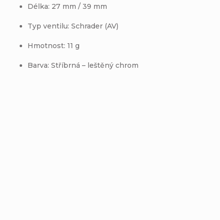
Délka: 27 mm / 39 mm
Typ ventilu: Schrader (AV)
Hmotnost: 11 g
Barva: Stříbrná – leštěný chrom
Přidat hodnocení
Buďte první, kdo napíše příspěvek k této položce.