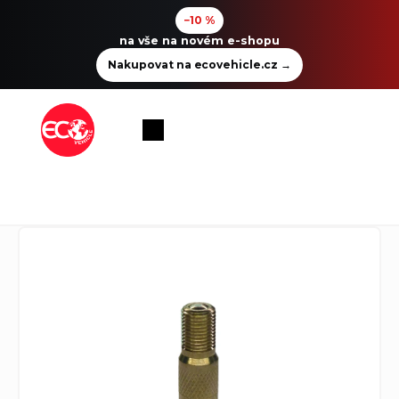
−10 %
na vše na novém e-shopu
Nakupovat na ecovehicle.cz
→
Přejít
na
Nákupní
obsah
košík