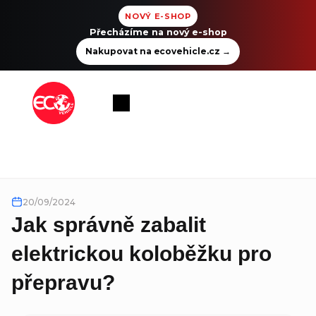
NOVÝ E-SHOP
Přecházíme na nový e-shop
Nakupovat na ecovehicle.cz
→
Přejít
na
Nákupní
obsah
košík
20/09/2024
Jak správně zabalit
elektrickou koloběžku pro
přepravu?