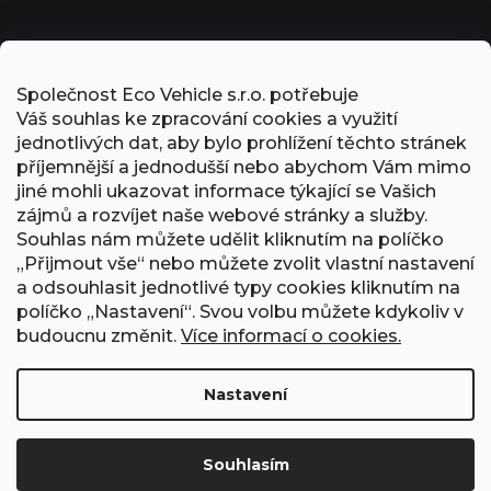
Společnost Eco Vehicle s.r.o. potřebuje
Váš souhlas ke zpracování cookies a využití
jednotlivých dat, aby bylo prohlížení těchto stránek
příjemnější a jednodušší nebo abychom Vám mimo
jiné mohli ukazovat informace týkající se Vašich
zájmů a rozvíjet naše webové stránky a služby.
Souhlas nám můžete udělit kliknutím na políčko
„Přijmout vše“ nebo můžete zvolit vlastní nastavení
PŘIJÍMÁME ONLINE PLATBY
a odsouhlasit jednotlivé typy cookies kliknutím na
políčko „Nastavení“. Svou volbu můžete kdykoliv v
budoucnu změnit.
Více informací o cookies.
Nastavení
Obchodní podmínky
Ochrana osobních údajů
GDPR
Formulář odstoupení od smlouvy
Kontakt
Souhlasím
Vytvořil Shoptet