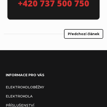
+420 737 500 750
Předchozí článek
Z
á
INFORMACE PRO VÁS
p
a
ELEKTROKOLOBĚŽKY
t
ELEKTROKOLA
í
PŘÍSLUŠENSTVÍ