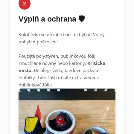
2
Výplň a ochrana 🛡️
Koloběžka se v krabici nesmí hýbat. Volný
pohyb = poškození.
Použijte polystyren, bublinkovou fólii,
zmuchlané noviny nebo kartony.
Kritická
místa:
Displej, světla, brzdové páčky a
blatníky. Tyto části obalte extra vrstvou
bublinkové fólie.