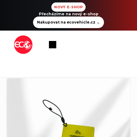
NOVÝ E-SHOP
Přecházíme na nový e-shop
Nakupovat na ecovehicle.cz
→
Přejít
na
Nákupní
obsah
košík