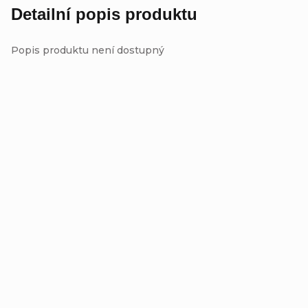
Detailní popis produktu
Popis produktu není dostupný
Přidat hodnocení
Buďte první, kdo napíše příspěvek k této položce.
Přidat komentář