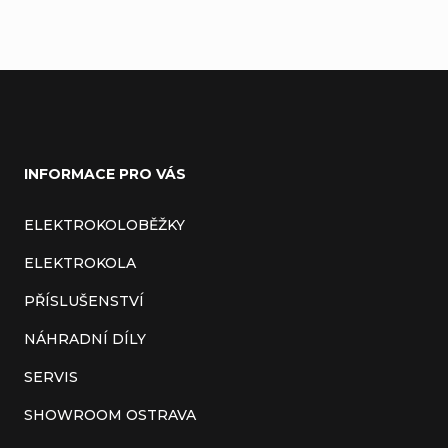
Z
á
INFORMACE PRO VÁS
p
a
ELEKTROKOLOBĚŽKY
t
ELEKTROKOLA
í
PŘÍSLUŠENSTVÍ
NÁHRADNÍ DÍLY
SERVIS
SHOWROOM OSTRAVA