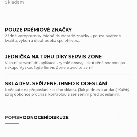
Skladem
POUZE PRÉMIOVÉ ZNAČKY
Žádné kompromisy, žádné druhořadé značky – pouze ověřená
kvalita, výkon a dlouhodobá spolehlivost.
JEDNIČKA NA TRHU DÍKY SERVIS ZONE
Vlastní servisní síť • aplikace • rychlé opravy • skutečná podpora po
nákupu Vyzkoušejte Servis Zone a uvidíte sami!
SKLADEM. SEŘÍZENÉ. IHNED K ODESLÁNÍ
Nečekáte na přeposlání z cizího skladu. (Jak je dnes standart) Každý
stroj dokonce prochází kontrolou a seřízením před odesláním.
POPIS
HODNOCENÍ
DISKUZE