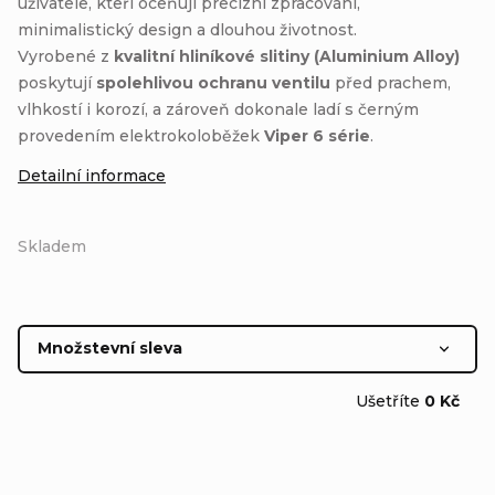
uživatele, kteří oceňují precizní zpracování,
minimalistický design a dlouhou životnost.
Vyrobené z
kvalitní hliníkové slitiny (Aluminium Alloy)
poskytují
spolehlivou ochranu ventilu
před prachem,
vlhkostí i korozí, a zároveň dokonale ladí s černým
provedením elektrokoloběžek
Viper 6 série
.
Detailní informace
Skladem
Množstevní sleva
Ušetříte
0 Kč
1 ks
39 Kč
/ ks
2 - 5 ks = sleva 20 %
31,20 Kč
/ ks
6 - 9 ks = sleva 25 %
29,25 Kč
/ ks