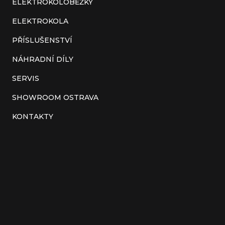
a
ELEKTROKOLOBĚŽKY
t
ELEKTROKOLA
í
PŘÍSLUŠENSTVÍ
NÁHRADNÍ DÍLY
SERVIS
SHOWROOM OSTRAVA
KONTAKTY