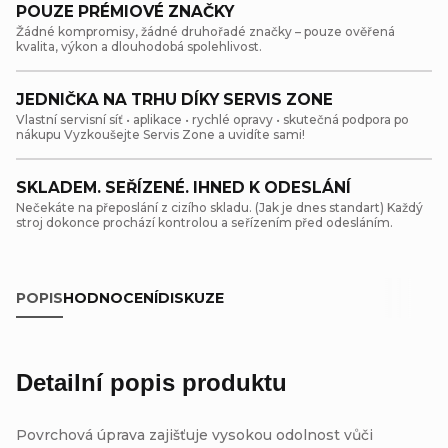
POUZE PRÉMIOVÉ ZNAČKY
10 a více ks = sleva 30 %
27,30 Kč
/ ks
Žádné kompromisy, žádné druhořadé značky – pouze ověřená
kvalita, výkon a dlouhodobá spolehlivost.
JEDNIČKA NA TRHU DÍKY SERVIS ZONE
Vlastní servisní síť • aplikace • rychlé opravy • skutečná podpora po
nákupu Vyzkoušejte Servis Zone a uvidíte sami!
SKLADEM. SEŘÍZENÉ. IHNED K ODESLÁNÍ
Nečekáte na přeposlání z cizího skladu. (Jak je dnes standart) Každý
stroj dokonce prochází kontrolou a seřízením před odesláním.
POPIS
HODNOCENÍ
DISKUZE
Detailní popis produktu
Povrchová úprava zajišťuje vysokou odolnost vůči