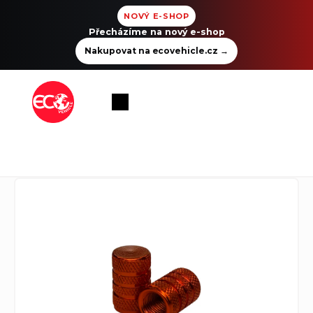
NOVÝ E-SHOP
Přecházíme na nový e-shop
Nakupovat na ecovehicle.cz
→
Přejít
na
Nákupní
obsah
košík