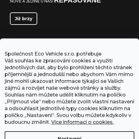
REPASOVANÉ
NOVĚ A JEDINĚ U NÁS!
Již brzy
Společnost Eco Vehicle s.r.o. potřebuje
Váš souhlas ke zpracování cookies a využití
jednotlivých dat, aby bylo prohlížení těchto stránek
příjemnější a jednodušší nebo abychom Vám mimo
jiné mohli ukazovat informace týkající se Vašich
zájmů a rozvíjet naše webové stránky a služby.
Souhlas nám můžete udělit kliknutím na políčko
„Přijmout vše“ nebo můžete zvolit vlastní nastavení
PŘIJÍMÁME ONLINE PLATBY
a odsouhlasit jednotlivé typy cookies kliknutím na
políčko „Nastavení“. Svou volbu můžete kdykoliv v
budoucnu změnit.
Více informací o cookies.
Nastavení