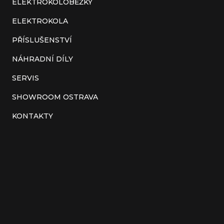
a
ELEKTROKOLOBĚŽKY
t
ELEKTROKOLA
í
PŘÍSLUŠENSTVÍ
NÁHRADNÍ DÍLY
SERVIS
SHOWROOM OSTRAVA
KONTAKTY