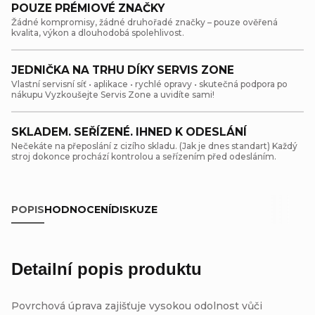
POUZE PRÉMIOVÉ ZNAČKY
10 a více ks = sleva 30 %
27,30 Kč
/ ks
Žádné kompromisy, žádné druhořadé značky – pouze ověřená
kvalita, výkon a dlouhodobá spolehlivost.
JEDNIČKA NA TRHU DÍKY SERVIS ZONE
Vlastní servisní síť • aplikace • rychlé opravy • skutečná podpora po
nákupu Vyzkoušejte Servis Zone a uvidíte sami!
SKLADEM. SEŘÍZENÉ. IHNED K ODESLÁNÍ
Nečekáte na přeposlání z cizího skladu. (Jak je dnes standart) Každý
stroj dokonce prochází kontrolou a seřízením před odesláním.
POPIS
HODNOCENÍ
DISKUZE
Detailní popis produktu
Povrchová úprava zajišťuje vysokou odolnost vůči