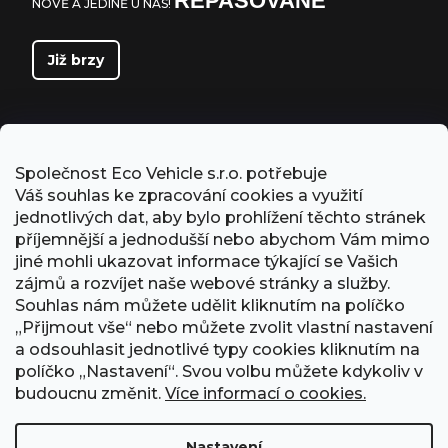
REPASOVANÉ
NOVĚ A JEDINĚ U NÁS!
Již brzy
Společnost Eco Vehicle s.r.o. potřebuje
Váš souhlas ke zpracování cookies a využití
jednotlivých dat, aby bylo prohlížení těchto stránek
příjemnější a jednodušší nebo abychom Vám mimo
jiné mohli ukazovat informace týkající se Vašich
zájmů a rozvíjet naše webové stránky a služby.
Souhlas nám můžete udělit kliknutím na políčko
„Přijmout vše“ nebo můžete zvolit vlastní nastavení
PŘIJÍMÁME ONLINE PLATBY
a odsouhlasit jednotlivé typy cookies kliknutím na
políčko „Nastavení“. Svou volbu můžete kdykoliv v
budoucnu změnit.
Více informací o cookies.
Nastavení