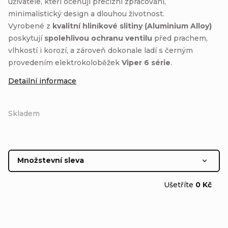
uživatele, kteří oceňují precizní zpracování,
minimalistický design a dlouhou životnost.
Vyrobené z
kvalitní hliníkové slitiny (Aluminium Alloy)
poskytují
spolehlivou ochranu ventilu
před prachem,
vlhkostí i korozí, a zároveň dokonale ladí s černým
provedením elektrokoloběžek
Viper 6 série
.
Detailní informace
Skladem
Množstevní sleva
Ušetříte
0 Kč
1 ks
39 Kč
/ ks
2 - 5 ks = sleva 20 %
31,20 Kč
/ ks
6 - 9 ks = sleva 25 %
29,25 Kč
/ ks