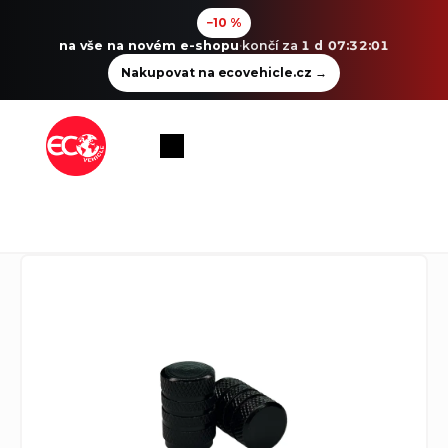
−10 %
na vše na novém e-shopu
·
končí za
1 d 07:32:01
Nakupovat na ecovehicle.cz
→
Přejít
na
Nákupní
obsah
košík