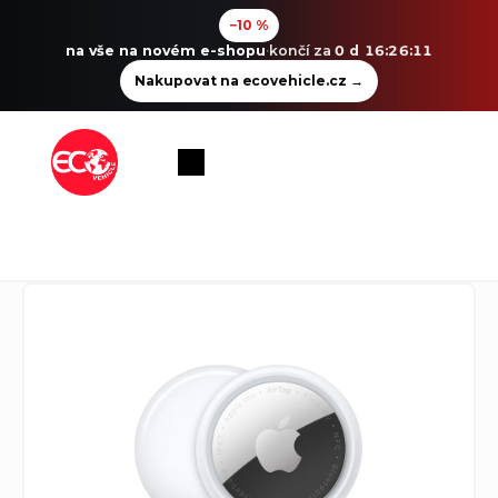
−10 %
na vše na novém e-shopu
·
končí za
0 d 16:26:11
Nakupovat na ecovehicle.cz
→
Přejít
na
Nákupní
obsah
košík