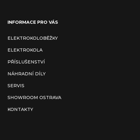
Z
á
INFORMACE PRO VÁS
p
a
ELEKTROKOLOBĚŽKY
t
ELEKTROKOLA
í
PŘÍSLUŠENSTVÍ
NÁHRADNÍ DÍLY
SERVIS
SHOWROOM OSTRAVA
KONTAKTY